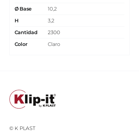
Ø Base
10,2
H
3,2
Cantidad
2300
Color
Claro
© K PLAST