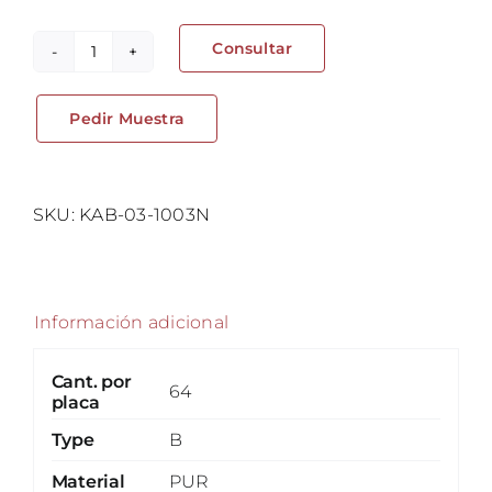
Consultar
Tope
adhesivo
Pedir Muestra
-
Pied
Adhésif
cantidad
SKU:
KAB-03-1003N
Información adicional
Cant. por
64
placa
Type
B
Material
PUR