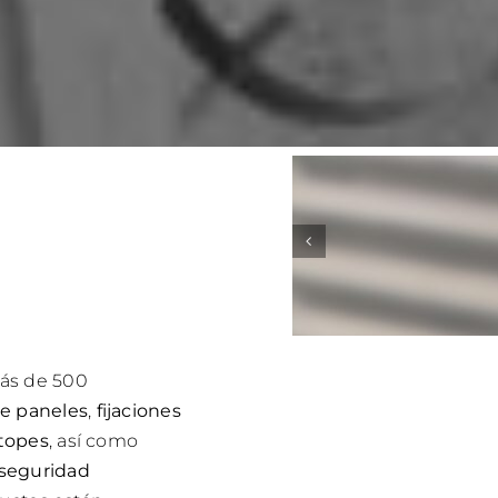
más de 500
de paneles
,
fijaciones
 topes
, así como
seguridad