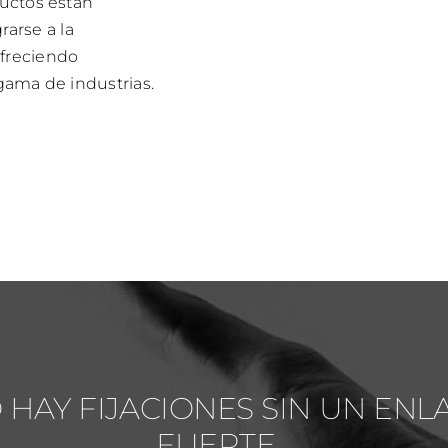
ductos están
arse a la
ofreciendo
 gama de industrias.
 HAY FIJACIONES SIN UN ENL
FUERTE…