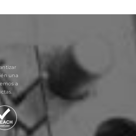
antizar
ién una
temos a
ctas.