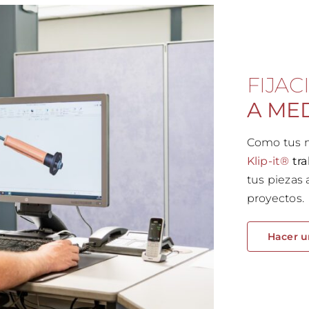
FIJAC
A ME
Como tus n
Klip-it®
tra
tus piezas 
proyectos.
Hacer u