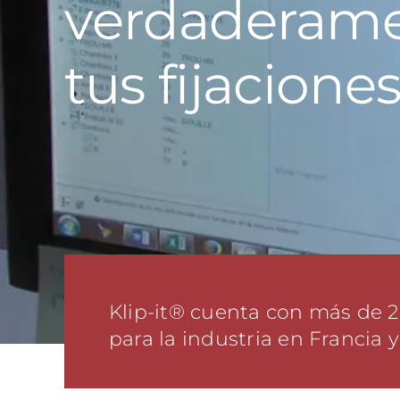
verdaderamen
tus fijacione
Klip-it® cuenta con más de 2
para la industria en Francia y