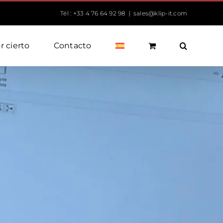
Tél : +33 4 76 64 92 98
|
sales@klip-it.com
r cierto
Contacto