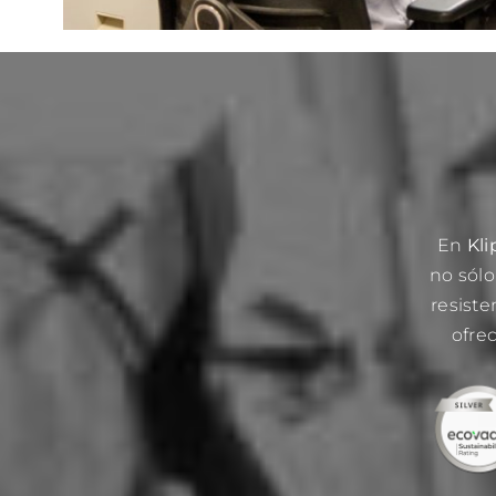
En
Kli
no sól
resist
ofre