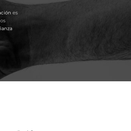
ación
es
nos
fianza