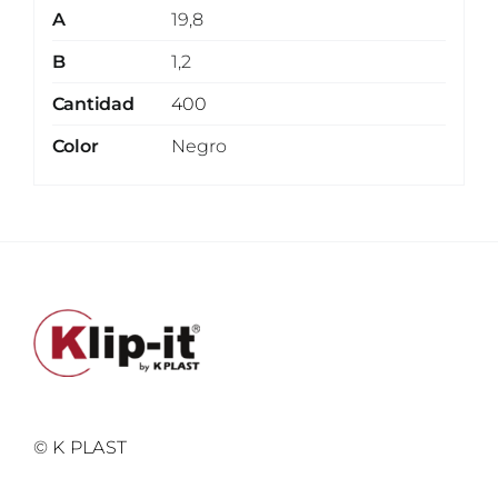
A
19,8
B
1,2
Cantidad
400
Color
Negro
© K PLAST