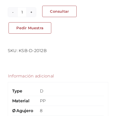
Consultar
Base
con
Pedir Muestra
clip
-
Butée
À
SKU:
KSB-D-2012B
Clipper
cantidad
Información adicional
Type
D
Material
PP
Ø Agujero
8