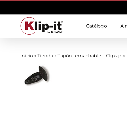
Skip
to
content
Catálogo
A 
Inicio
»
Tienda
»
Tapón remachable – Clips par