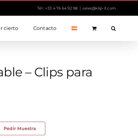
Tél : +33 4 76 64 92 98
|
sales@klip-it.com
r cierto
Contacto
le – Clips para
Pedir Muestra