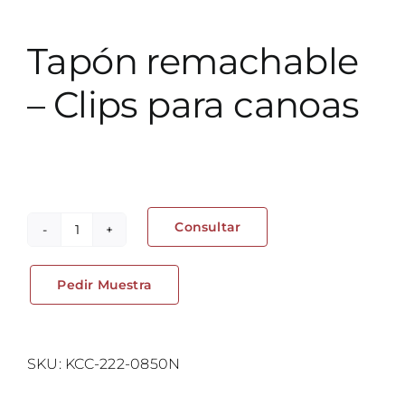
Tapón remachable
– Clips para canoas
Consultar
Tapón
remachable
Pedir Muestra
-
Clips
para
canoas
SKU:
KCC-222-0850N
cantidad