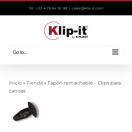
Skip
Tél : +33 4 76 64 92 98
|
sales@klip-it.com
to
content
Go to...
Inicio
»
Tienda
»
Tapón remachable – Clips para
canoas