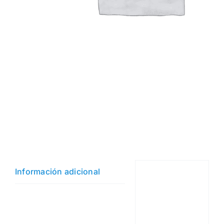
Información adicional
Espesor
panel
3
mín.