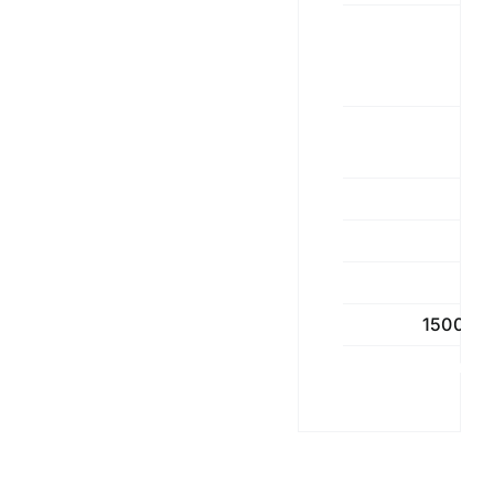
Espesor
panel
7
máx.
Ø
6,5
Agujero
A
11
L
12,3
T
2
Cantidad
1500
Color
Negro