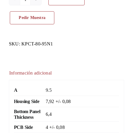
Pino
de
Pedir Muestra
doble
cierre
cantidad
SKU:
KPCT-80-95N1
Información adicional
A
9.5
Housing Side
7,92 +/- 0,08
Bottom Panel
6,4
Thickness
PCB Side
4 +/- 0,08