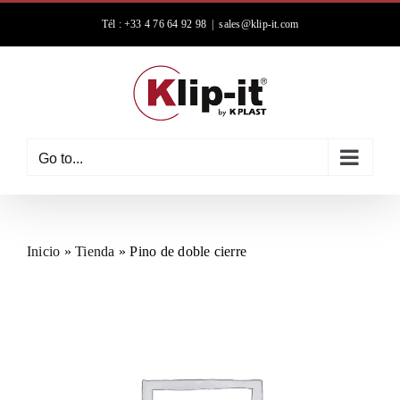
Skip
Tél : +33 4 76 64 92 98
|
sales@klip-it.com
to
content
Go to...
Inicio
»
Tienda
»
Pino de doble cierre