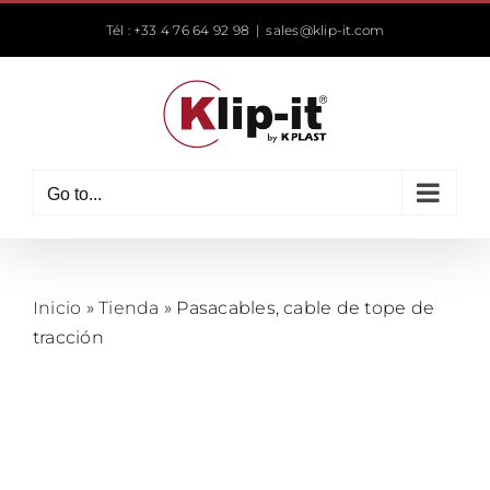
Skip
Tél : +33 4 76 64 92 98
|
sales@klip-it.com
to
content
Go to...
Inicio
»
Tienda
»
Pasacables, cable de tope de
tracción