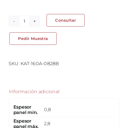
Consultar
Pasacables,
cable
Pedir Muestra
de
tope
de
tracción
SKU:
KAT-160A-0828B
cantidad
Información adicional
Espesor
0,8
panel mín.
Espesor
2,8
panel máx.