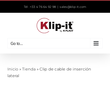
Skip
Tél : +33 4 76 64 92 98
|
sales@klip-it.com
to
content
Go to...
Inicio
»
Tienda
»
Clip de cable de inserción
lateral