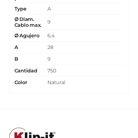
Type
A
Ø Diam.
9
Cablo max.
Ø Agujero
6,4
A
28
B
9
Cantidad
750
Color
Natural