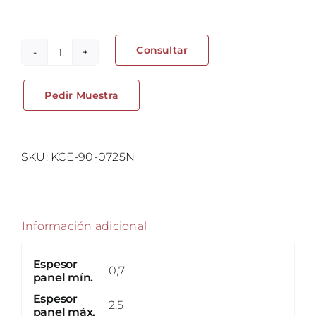
Consultar
Clip
de
Pedir Muestra
cable
de
inserción
lateral
SKU:
KCE-90-0725N
cantidad
Información adicional
Espesor
0,7
panel mín.
Espesor
2,5
panel máx.