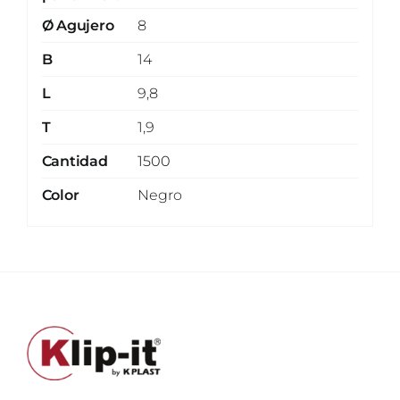
Ø Agujero
8
B
14
L
9,8
T
1,9
Cantidad
1500
Color
Negro