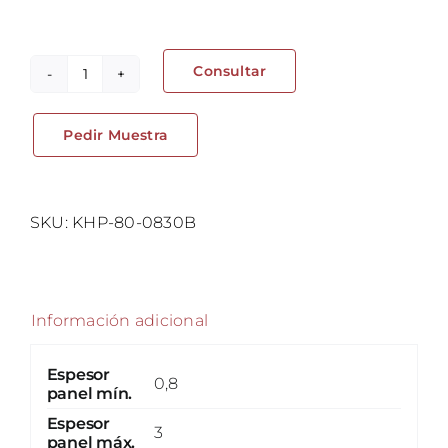
Consultar
Tapón
ciego
Pedir Muestra
-
Punta
de
plástico
SKU:
KHP-80-0830B
cantidad
Información adicional
Espesor
0,8
panel mín.
Espesor
3
panel máx.