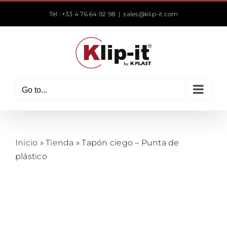
Skip
Tél : +33 4 76 64 92 98
|
sales@klip-it.com
to
content
Go to...
Inicio
»
Tienda
»
Tapón ciego – Punta de
plástico