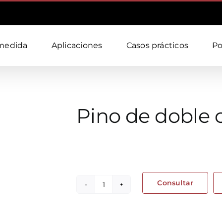
medida
Aplicaciones
Casos prácticos
Po
Pino de doble c
Consultar
Pino
de
doble