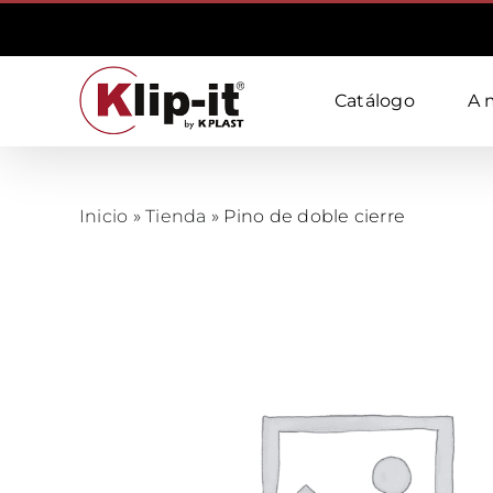
Skip
to
content
Catálogo
A 
Inicio
»
Tienda
»
Pino de doble cierre