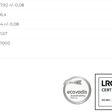
7,92 +/- 0,08
6,4
4 +/- 0,08
1,57
1000