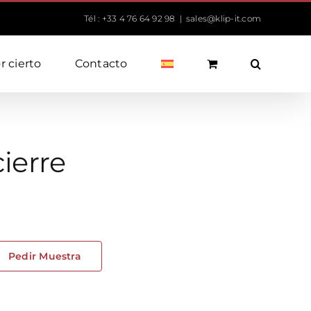
Tél : +33 4 76 64 92 98
|
sales@klip-it.com
r cierto
Contacto
ierre
Pedir Muestra