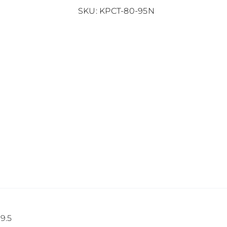
cierre
SKU:
KPCT-80-95N
cantidad
9.5