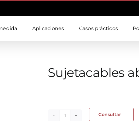
medida
Aplicaciones
Casos prácticos
Po
Sujetacables a
Consultar
Sujetacables
abatible
cantidad