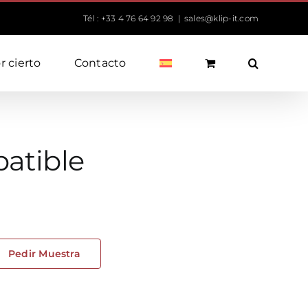
Tél : +33 4 76 64 92 98
|
sales@klip-it.com
r cierto
Contacto
batible
Pedir Muestra