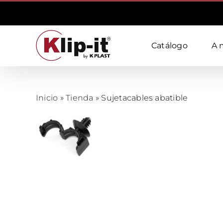
Skip
to
content
Catálogo
A 
Inicio
»
Tienda
»
Sujetacables abatible